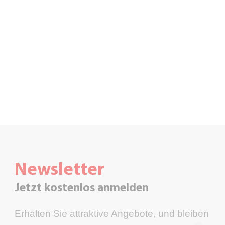
Durchführung professioneller Hörtests
kompetente Beratung
große Produktauswahl modernster
Hörgeräte
individuelle Feinjustierung
perfekter Service auch nach dem Kauf
Hörgeräte-Zubehör für alle Modelle
Null-Prozent-Finanzierung
kostenlose Leihgeräte
Newsletter
Jetzt kostenlos anmelden
Erhalten Sie attraktive Angebote, und bleiben