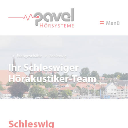
Menü
Fachgeschäfte
Schleswig
Ihr Schleswiger
Hörakustiker-Team
Schleswig