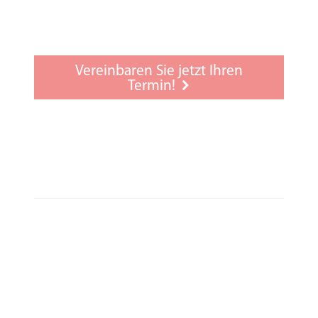
Feinjustierung (auch für Geräte von
Fremdakustikern kostenlos)
Null-Prozent-Finanzierung
Vereinbaren Sie jetzt Ihren
Kinderanpassung
Termin!
Gehörschutz
Anpassverfahren Natural Fitting
Sprachen: Englisch