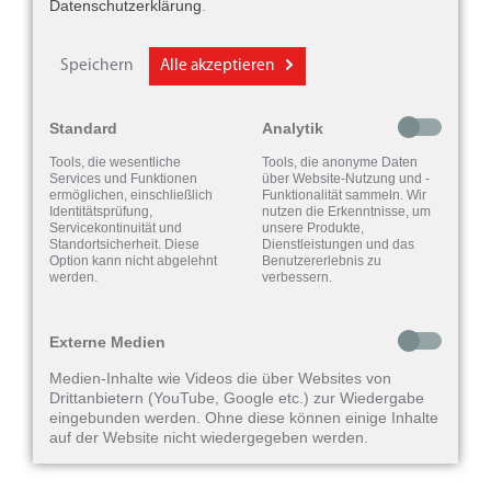
Datenschutzerklärung
.
Speichern
Alle akzeptieren
Standard
Analytik
Tools, die wesentliche
Tools, die anonyme Daten
Services und Funktionen
über Website-Nutzung und -
ermöglichen, einschließlich
Funktionalität sammeln. Wir
Hörgeräten
Identitätsprüfung,
nutzen die Erkenntnisse, um
Servicekontinuität und
unsere Produkte,
Hörgeräte-Zubehör
Standortsicherheit. Diese
Dienstleistungen und das
Option kann nicht abgelehnt
Benutzererlebnis zu
werden.
verbessern.
Pflegeprodukte
Externe Medien
Medien-Inhalte wie Videos die über Websites von
Drittanbietern (YouTube, Google etc.) zur Wiedergabe
eingebunden werden. Ohne diese können einige Inhalte
auf der Website nicht wiedergegeben werden.
Gehörschutz
Freizeit