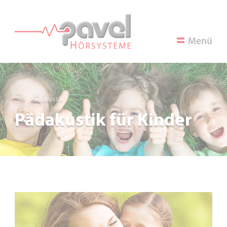
Menü
Pädakustik
Pädakustik für Kinder