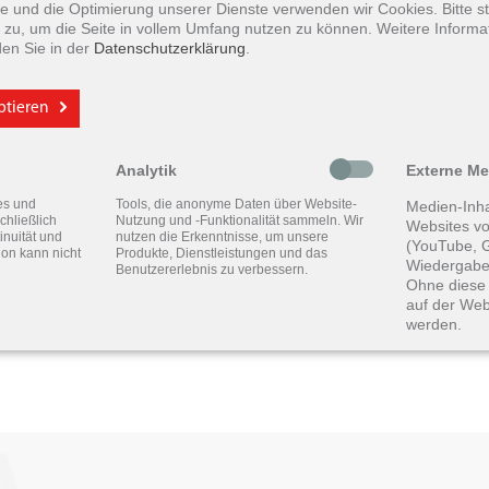
yse und die Optimierung unserer Dienste verwenden wir Cookies. Bitte 
zu, um die Seite in vollem Umfang nutzen zu können. Weitere Informa
den Sie in der
Datenschutzerklärung
.
eptieren
Analytik
Externe M
es und
Tools, die anonyme Daten über Website-
Medien-Inha
chließlich
Nutzung und -Funktionalität sammeln. Wir
Websites vo
inuität und
nutzen die Erkenntnisse, um unsere
(YouTube, G
ion kann nicht
Produkte, Dienstleistungen und das
Wiedergabe
Benutzererlebnis zu verbessern.
Ohne diese 
auf der Web
werden.