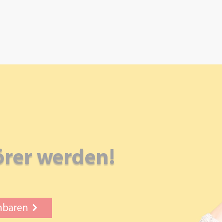
örer
werden!
nbaren