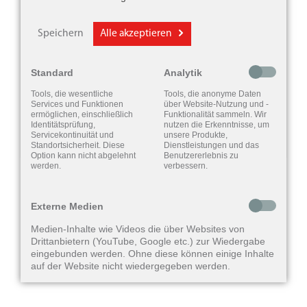
Medien nicht angezeigt werden.
Speichern
Alle akzeptieren
Aktivieren Sie "Externe Inhalte" in
den Cookie-Einstellungen, um die
Standard
Analytik
Inhalte anzuzeigen.
Tools, die wesentliche
Tools, die anonyme Daten
Services und Funktionen
über Website-Nutzung und -
ermöglichen, einschließlich
Funktionalität sammeln. Wir
Cookie-Einstellungen
Identitätsprüfung,
nutzen die Erkenntnisse, um
Servicekontinuität und
unsere Produkte,
Standortsicherheit. Diese
Dienstleistungen und das
Option kann nicht abgelehnt
Benutzererlebnis zu
werden.
verbessern.
Externe Medien
Medien-Inhalte wie Videos die über Websites von
Drittanbietern (YouTube, Google etc.) zur Wiedergabe
eingebunden werden. Ohne diese können einige Inhalte
auf der Website nicht wiedergegeben werden.