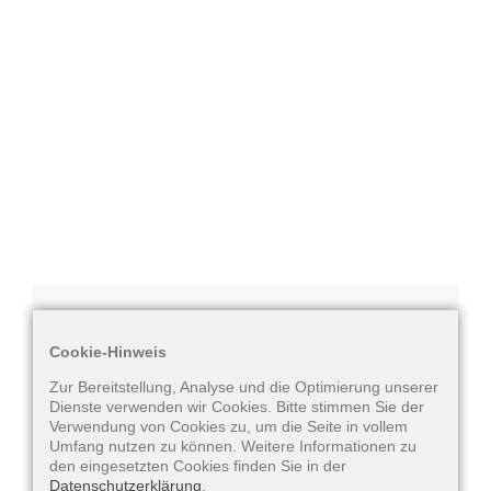
Gehörschutzlösungen
Hobby
Aufgrund Ihrer aktuellen Cookie-
Cookie-Hinweis
Einstellungen können externe Inhalte
Zur Bereitstellung, Analyse und die Optimierung unserer
wie z.B. über YouTube eingebundene
Dienste verwenden wir Cookies. Bitte stimmen Sie der
Verwendung von Cookies zu, um die Seite in vollem
Videos, Kartenelemente von
Umfang nutzen zu können. Weitere Informationen zu
OpenStreetMap und andere externe
den eingesetzten Cookies finden Sie in der
Datenschutzerklärung
.