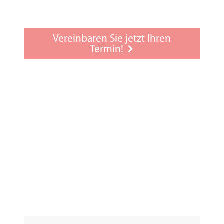
Feinjustierung (auch für Geräte von
Fremdakustikern kostenlos)
Null-Prozent-Finanzierung
Vereinbaren Sie jetzt Ihren
Zubehörberatung
Termin!
Gehörschutz
Anpassverfahren Natural Fitting
Sprachen: Englisch