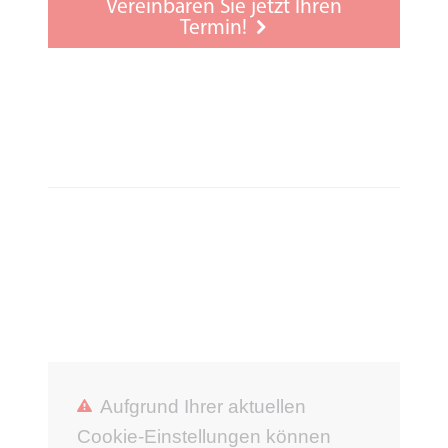
Vereinbaren Sie jetzt Ihren
Gehörschutz
Termin!
Kostenloses Probetragen
Tinnitusberatung
Sprachen: Englisch
Aufgrund Ihrer aktuellen
Cookie-Einstellungen können