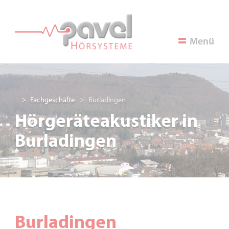
Menü
Fachgeschäfte
Burladingen
Hörgeräteakustiker
in
Burladingen
Burladingen