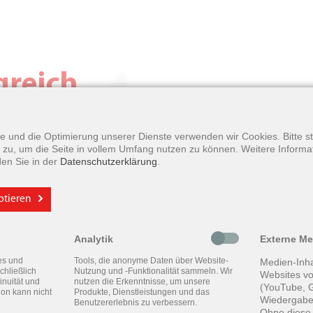
greich
erleben Sie die neueste
yse und die Optimierung unserer Dienste verwenden wir Cookies. Bitte 
g.
zu, um die Seite in vollem Umfang nutzen zu können. Weitere Informa
den Sie in der
Datenschutzerklärung
.
m einen Termin
eptieren
Analytik
Externe M
es und
Tools, die anonyme Daten über Website-
Medien-Inha
chließlich
Nutzung und -Funktionalität sammeln. Wir
Websites vo
inuität und
nutzen die Erkenntnisse, um unsere
(YouTube, G
ion kann nicht
Produkte, Dienstleistungen und das
Wiedergabe
Benutzererlebnis zu verbessern.
Ohne diese 