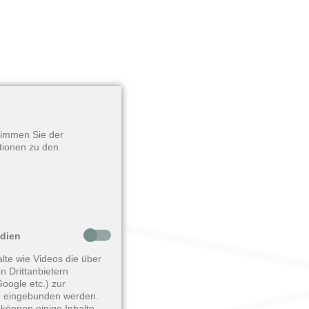
stimmen Sie der
tionen zu den
edien
lte wie Videos die über
n Drittanbietern
oogle etc.) zur
 eingebunden werden.
können einige Inhalte