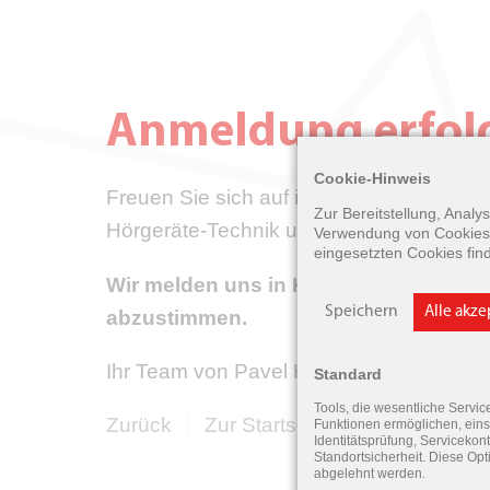
Anmeldung erfol
Cookie-Hinweis
Freuen Sie sich auf ihr Probetragen und 
Zur Bereitstellung, Anal
Hörgeräte-Technik unverbindlich im Allta
Verwendung von Cookies 
eingesetzten Cookies fin
Wir melden uns in Kürze bei Ihnen, u
Speichern
Alle akz
abzustimmen.
Ihr Team von Pavel Hörsysteme
Standard
Tools, die wesentliche Servic
Zurück
Zur Startseite
Funktionen ermöglichen, eins
Identitätsprüfung, Servicekont
Standortsicherheit. Diese Opt
abgelehnt werden.