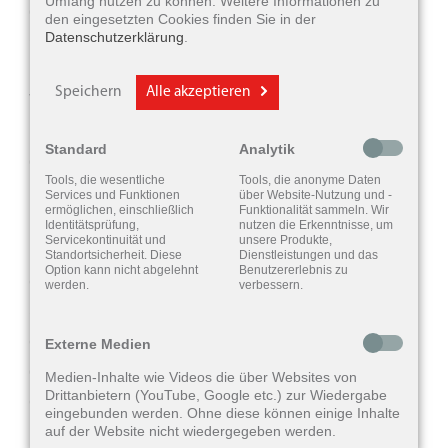
Umfang nutzen zu können. Weitere Informationen zu
gesagt hat? Haben Sie das Gefühl, Ihr
den eingesetzten Cookies finden Sie in der
Datenschutzerklärung
.
Gegenüber nuschelt oder redet immerzu
undeutlich? Haben Sie schon lange keinen
Speichern
Alle akzeptieren
Verkehrslärm oder Vogelgezwitscher mehr
richtig wahrgenommen? Lassen Sie sich
Standard
Analytik
gesagt sein: In den meisten Fällen liegt die
Tools, die wesentliche
Tools, die anonyme Daten
Ursache für all diese Erscheinungen nicht in
Services und Funktionen
über Website-Nutzung und -
ermöglichen, einschließlich
Funktionalität sammeln. Wir
Ihrer Umwelt, sondern in Ihrem Gehör. Es
Identitätsprüfung,
nutzen die Erkenntnisse, um
Servicekontinuität und
unsere Produkte,
können bereits erste Symptome für eine sich
Standortsicherheit. Diese
Dienstleistungen und das
Option kann nicht abgelehnt
Benutzererlebnis zu
einstellende Altersschwerhörigkeit sein.
werden.
verbessern.
Suchen Sie daher einen HNO-Arzt oder
einen Hörgeräteakustiker auf, wenn Sie
Externe Medien
diese frühen Anzeichen bei sich selbst oder
Medien-Inhalte wie Videos die über Websites von
Drittanbietern (YouTube, Google etc.) zur Wiedergabe
einem Angehörigen bemerken.
eingebunden werden. Ohne diese können einige Inhalte
auf der Website nicht wiedergegeben werden.