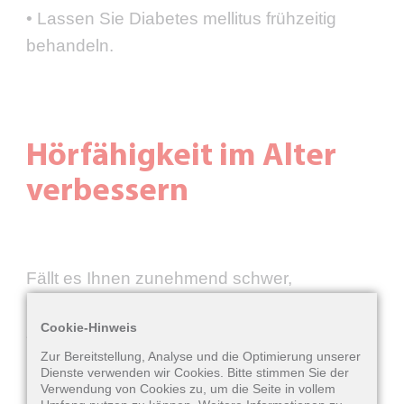
• Lassen Sie Diabetes mellitus frühzeitig
behandeln.
Hörfähigkeit im Alter
verbessern
Fällt es Ihnen zunehmend schwer,
Geräusche zu verstehen oder Gesprächen
Cookie-Hinweis
zu folgen, wenn Sie in einer belebten
Zur Bereitstellung, Analyse und die Optimierung unserer
Umgebung sind? Müssen Sie des Öfteren
Dienste verwenden wir Cookies. Bitte stimmen Sie der
nachfragen, was Ihr Gesprächspartner
Verwendung von Cookies zu, um die Seite in vollem