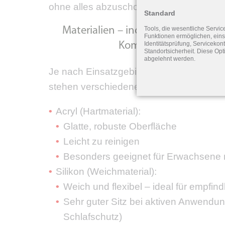
ohne alles abzuschotten.
Standard
Tools, die wesentliche Servic
Materialien – individuell abgest
Funktionen ermöglichen, eins
Identitätsprüfung, Servicekont
Komfort & Hautverträg
Standortsicherheit. Diese Opt
abgelehnt werden.
Je nach Einsatzgebiet, Hauttyp und pers
stehen verschiedene Materialien für Otop
Acryl (Hartmaterial):
Glatte, robuste Oberfläche
Leicht zu reinigen
Besonders geeignet für Erwachsene 
Silikon (Weichmaterial):
Weich und flexibel – ideal für empfin
Sehr guter Sitz bei aktiven Anwendung
Schlafschutz)