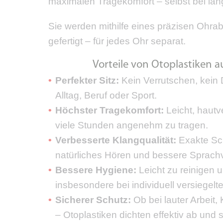
maximalen Tragekomfort – selbst bei lä
Sie werden mithilfe eines präzisen Ohrab
gefertigt – für jedes Ohr separat.
Vorteile von Otoplastiken au
Perfekter Sitz:
Kein Verrutschen, kein 
Alltag, Beruf oder Sport.
Höchster Tragekomfort:
Leicht, hautv
viele Stunden angenehm zu tragen.
Verbesserte Klangqualität:
Exakte Sch
natürliches Hören und bessere Sprachv
Bessere Hygiene:
Leicht zu reinigen u
insbesondere bei individuell versiegelt
Sicherer Schutz:
Ob bei lauter Arbeit
– Otoplastiken dichten effektiv ab und 