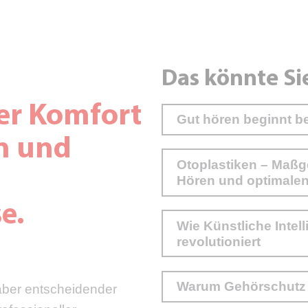
Das könnte Si
er Komfort
Gut hören beginnt b
en und
Otoplastiken – Maßg
Hören und optimale
e.
Wie Künstliche Intel
revolutioniert
Warum Gehörschutz wi
 aber entscheidender