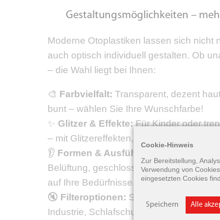
Gestaltungsmöglichkeiten – mehr 
Moderne Otoplastiken lassen sich nicht n
auch optisch individuell gestalten. Ob una
– die Wahl liegt bei Ihnen:
🎨
Farbvielfalt:
Transparent, dezent hautf
bunt – wählen Sie Ihre Wunschfarbe!
✨
Glitzer & Effekte:
Für Kinder oder tr
– mit Glitzereffekten, Mustern oder Farbv
Cookie-Hinweis
👂
Formen & Ausführungen:
Offene Bau
Zur Bereitstellung, Anal
Belüftung, geschlossene für höhere Dä
Verwendung von Cookies 
eingesetzten Cookies fin
auf Ihre Bedürfnisse.
🔇
Filteroptionen:
Spezielle Dämmfilter (
Speichern
Alle akz
Industrie, Schlafschutz) ermöglichen gez