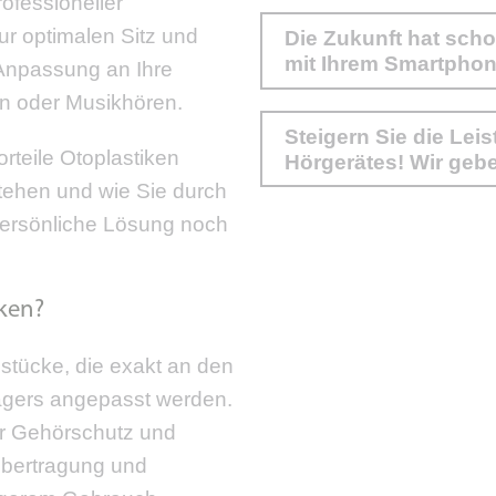
ofessioneller
ur optimalen Sitz und
Die Zukunft hat scho
mit Ihrem Smartpho
 Anpassung an Ihre
en oder Musikhören.
Steigern Sie die Lei
rteile Otoplastiken
Hörgerätes! Wir gebe
stehen und wie Sie durch
persönliche Lösung noch
iken?
stücke, die exakt an den
ägers angepasst werden.
er Gehörschutz und
gübertragung und