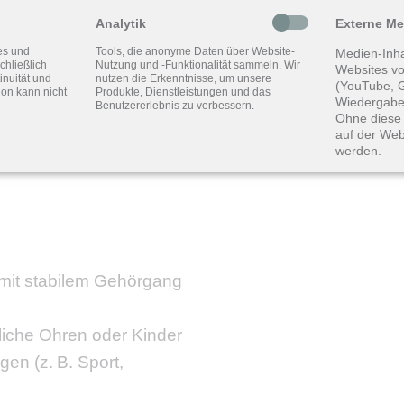
Analytik
Externe M
es und
Tools, die anonyme Daten über Website-
immt auf Anwendung,
Medien-Inha
chließlich
Nutzung und -Funktionalität sammeln. Wir
Websites vo
inuität und
nutzen die Erkenntnisse, um unsere
lichkeit
(YouTube, G
ion kann nicht
Produkte, Dienstleistungen und das
Wiedergabe
Benutzererlebnis zu verbessern.
Ohne diese 
önlichen Vorlieben
auf der Web
werden.
lastiken zur Verfügung:
mit stabilem Gehörgang
dliche Ohren oder Kinder
en (z. B. Sport,