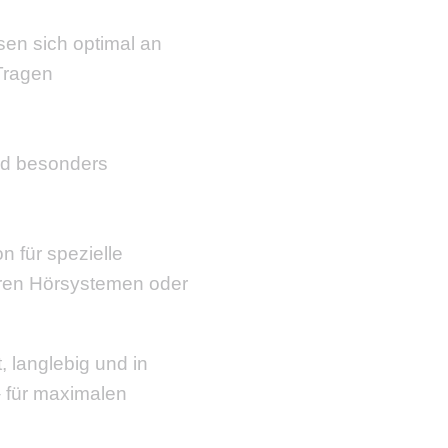
en sich optimal an
Tragen
l
und besonders
n für spezielle
aren Hörsystemen oder
, langlebig und in
– für maximalen
.