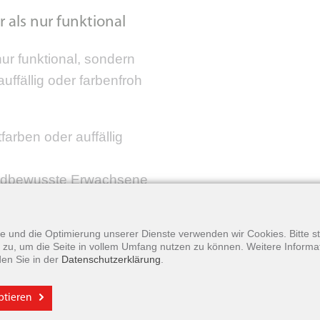
als nur funktional
ur funktional, sondern
uffällig oder farbenfroh
arben oder auffällig
endbewusste Erwachsene
erläufen.
formen für bessere
yse und die Optimierung unserer Dienste verwenden wir Cookies. Bitte 
mmwirkung – abgestimmt
zu, um die Seite in vollem Umfang nutzen zu können. Weitere Informa
den Sie in der
Datenschutzerklärung
.
z. B. für Musiker,
eptieren
ielten Schallschutz,