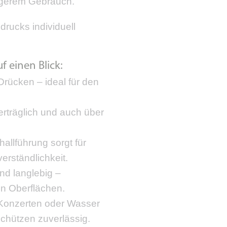
ngerem Gebrauch.
drucks individuell
f einen Blick:
Drücken – ideal für den
erträglich und auch über
allführung sorgt für
erständlichkeit.
nd langlebig –
en Oberflächen.
, Konzerten oder Wasser
schützen zuverlässig.