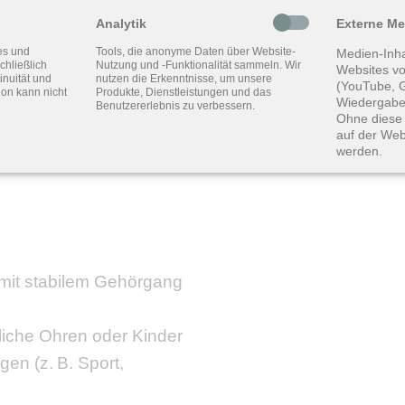
Analytik
Externe M
es und
Tools, die anonyme Daten über Website-
immt auf Anwendung,
Medien-Inha
chließlich
Nutzung und -Funktionalität sammeln. Wir
Websites vo
inuität und
nutzen die Erkenntnisse, um unsere
lichkeit
(YouTube, G
ion kann nicht
Produkte, Dienstleistungen und das
Wiedergabe
Benutzererlebnis zu verbessern.
Ohne diese 
önlichen Vorlieben
auf der Web
werden.
lastiken zur Verfügung:
mit stabilem Gehörgang
dliche Ohren oder Kinder
en (z. B. Sport,