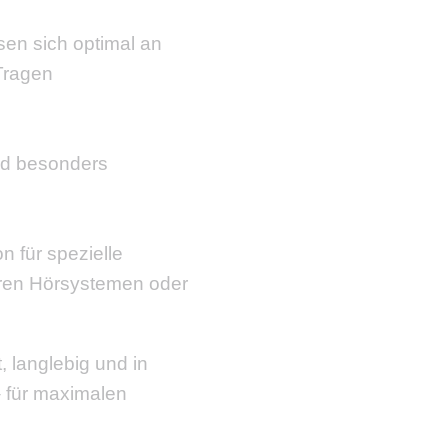
en sich optimal an
Tragen
l
und besonders
n für spezielle
aren Hörsystemen oder
, langlebig und in
– für maximalen
.