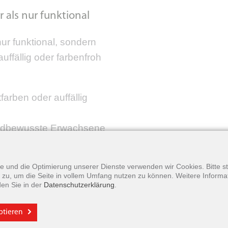
als nur funktional
ur funktional, sondern
uffällig oder farbenfroh
arben oder auffällig
endbewusste Erwachsene
erläufen.
formen für bessere
yse und die Optimierung unserer Dienste verwenden wir Cookies. Bitte 
mmwirkung – abgestimmt
zu, um die Seite in vollem Umfang nutzen zu können. Weitere Informa
den Sie in der
Datenschutzerklärung
.
z. B. für Musiker,
eptieren
ielten Schallschutz,