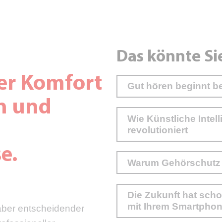
Das könnte Si
er Komfort
Gut hören beginnt b
en und
Wie Künstliche Intel
revolutioniert
e.
Warum Gehörschutz wi
Die Zukunft hat scho
mit Ihrem Smartpho
 aber entscheidender