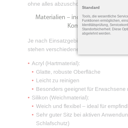
ohne alles abzuschotten.
Standard
Tools, die wesentliche Servic
Materialien – individuell abgest
Funktionen ermöglichen, eins
Identitätsprüfung, Servicekont
Komfort & Hautverträg
Standortsicherheit. Diese Opt
abgelehnt werden.
Je nach Einsatzgebiet, Hauttyp und pers
stehen verschiedene Materialien für Otop
Acryl (Hartmaterial):
Glatte, robuste Oberfläche
Leicht zu reinigen
Besonders geeignet für Erwachsene 
Silikon (Weichmaterial):
Weich und flexibel – ideal für empfin
Sehr guter Sitz bei aktiven Anwendung
Schlafschutz)