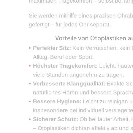
maximalen Tragekomfort – selbst bei lä
Sie werden mithilfe eines präzisen Ohrab
gefertigt – für jedes Ohr separat.
Vorteile von Otoplastiken au
Perfekter Sitz:
Kein Verrutschen, kein 
Alltag, Beruf oder Sport.
Höchster Tragekomfort:
Leicht, hautv
viele Stunden angenehm zu tragen.
Verbesserte Klangqualität:
Exakte Sch
natürliches Hören und bessere Sprachv
Bessere Hygiene:
Leicht zu reinigen u
insbesondere bei individuell versiegelt
Sicherer Schutz:
Ob bei lauter Arbeit
– Otoplastiken dichten effektiv ab und 