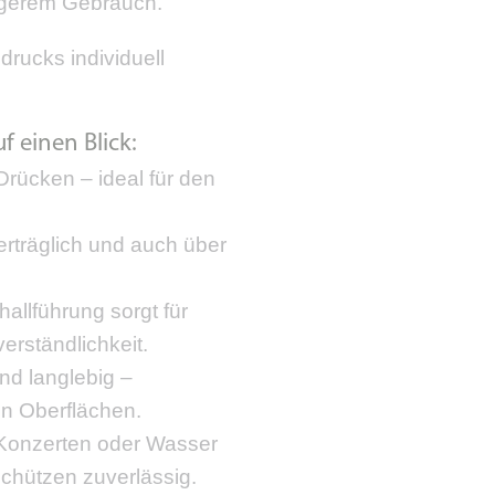
ngerem Gebrauch.
drucks individuell
f einen Blick:
Drücken – ideal für den
erträglich und auch über
allführung sorgt für
erständlichkeit.
nd langlebig –
en Oberflächen.
, Konzerten oder Wasser
schützen zuverlässig.