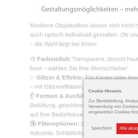
Gestaltungsmöglichkeiten – mehr 
Moderne Otoplastiken lassen sich nicht n
auch optisch individuell gestalten. Ob una
– die Wahl liegt bei Ihnen:
🎨
Farbvielfalt:
Transparent, dezent hautf
bunt – wählen Sie Ihre Wunschfarbe!
✨
Glitzer & Effekte:
Für Kinder oder tr
– mit Glitzereffekten, Mustern oder Farbv
Cookie-Hinweis
👂
Formen & Ausführungen:
Offene Bau
Zur Bereitstellung, Anal
Belüftung, geschlossene für höhere Dä
Verwendung von Cookies 
eingesetzten Cookies fin
auf Ihre Bedürfnisse.
🔇
Filteroptionen:
Spezielle Dämmfilter (
Speichern
Alle akz
Industrie, Schlafschutz) ermöglichen gez