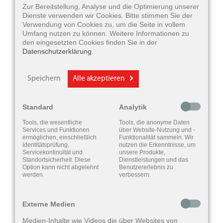
Zur Bereitstellung, Analyse und die Optimierung unserer
Umfeld praktisch nicht sichtbar sind. CIC-
Dienste verwenden wir Cookies. Bitte stimmen Sie der
Verwendung von Cookies zu, um die Seite in vollem
Hörgeräte (Completely-in-Canal-Hörgeräte)
Umfang nutzen zu können. Weitere Informationen zu
sitzen noch etwas tiefer und werden von
den eingesetzten Cookies finden Sie in der
Datenschutzerklärung
.
unseren Akustikern in Ihrem Gehörgang
platziert.
Speichern
Alle akzeptieren
Unsichtbare IIC- und CIC-Hörgeräte sind die
Standard
Analytik
perfekte Lösung für alle, die ein unauffälliges
Tools, die wesentliche
Tools, die anonyme Daten
Hörgerät wünschen und einen leichten bis
Services und Funktionen
über Website-Nutzung und -
ermöglichen, einschließlich
Funktionalität sammeln. Wir
mittelschweren Hörverlust haben. Die neue
Identitätsprüfung,
nutzen die Erkenntnisse, um
Servicekontinuität und
unsere Produkte,
CIC-Serie NX von Signia hingegen deckt
Standortsicherheit. Diese
Dienstleistungen und das
Option kann nicht abgelehnt
Benutzererlebnis zu
auch schwere Hörverluste ab. Dabei handelt
werden.
verbessern.
es sich bei dem Insio und dem Silk NX um
zwei der kleinsten Hörgeräte der Welt.
Externe Medien
Medien-Inhalte wie Videos die über Websites von