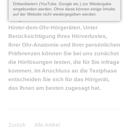
Vereinbaren Sie einen Termin bei einem
Drittanbietern (YouTube, Google etc.) zur Wiedergabe
eingebunden werden. Ohne diese können einige Inhalte
unserer
Hörgeräteakustiker
. Wir beraten
auf der Website nicht wiedergegeben werden.
Sie gerne und umfassend zu Im-Ohr- und
Hinter-dem-Ohr-Hörgeräten. Unter
Berücksichtigung Ihres Hörverlustes,
Ihrer Ohr-Anatomie und Ihrer persönlichen
Präferenzen können Sie bei uns zunächst
die Hörlösungen testen, die für Sie infrage
kommen. Im Anschluss an die Testphase
entscheiden Sie sich für das Hörgerät,
das Ihnen am besten zugesagt hat.
Zurück
Alle Artikel