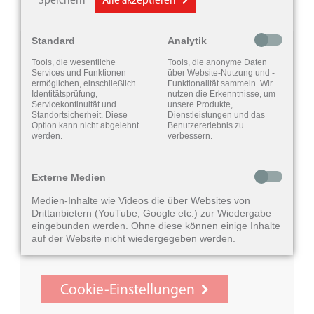
Speichern
Alle akzeptieren
Gehörschutz
Standard
Analytik
Anwendungsgebiete
Aufgrund Ihrer aktuellen Cookie-
Tools, die wesentliche
Tools, die anonyme Daten
Hörgeräte-Zubehör
Services und Funktionen
über Website-Nutzung und -
Einstellungen können externe Inhalte
ermöglichen, einschließlich
Funktionalität sammeln. Wir
Standardlösungen
Identitätsprüfung,
nutzen die Erkenntnisse, um
wie z.B. über YouTube eingebundene
Servicekontinuität und
unsere Produkte,
individuell angepassten
Standortsicherheit. Diese
Dienstleistungen und das
Videos, Kartenelemente von
Option kann nicht abgelehnt
Benutzererlebnis zu
werden.
verbessern.
OpenStreetMap und andere externe
Medien nicht angezeigt werden.
Externe Medien
Aktivieren Sie "Externe Inhalte" in
Medien-Inhalte wie Videos die über Websites von
Drittanbietern (YouTube, Google etc.) zur Wiedergabe
den Cookie-Einstellungen, um die
eingebunden werden. Ohne diese können einige Inhalte
auf der Website nicht wiedergegeben werden.
Inhalte anzuzeigen.
Cookie-Einstellungen