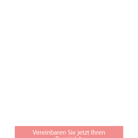
Showroom, um die Hörsysteme vor Ort zu
erleben
Hörtherapie
Anpassverfahren Natural Fitting
Feinjustierung (auch für Geräte von
Fremdakustikern kostenlos)
Null-Prozent-Finanzierung
Kinderanpassung
Gehörschutz
Tinnitusberatung
Hausbesuchsservice
Sprachen: Grundkenntnisse in Englisch,
Vereinbaren Sie jetzt Ihren
Spanisch, Französisch